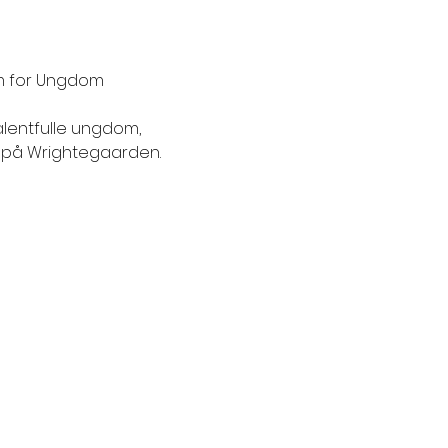
om for Ungdom
lentfulle ungdom, 
n på Wrightegaarden.