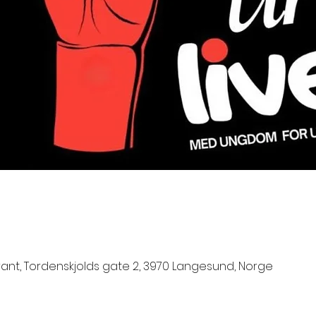
nt, Tordenskjolds gate 2, 3970 Langesund, Norge