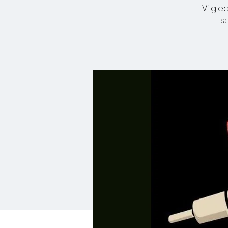
Vi gle
s