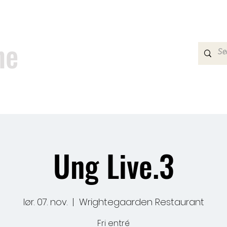
n G
ne
Program
Praktisk info
Om
Ung Live.3
lør. 07. nov.
  |  
Wrightegaarden Restaurant
Fri entré