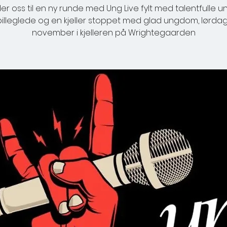
der oss til en ny runde med Ung Live fylt med talentfulle 
pilleglede og en kjeller stoppet med glad ungdom, lørdag 
november i kjelleren på Wrightegaarden