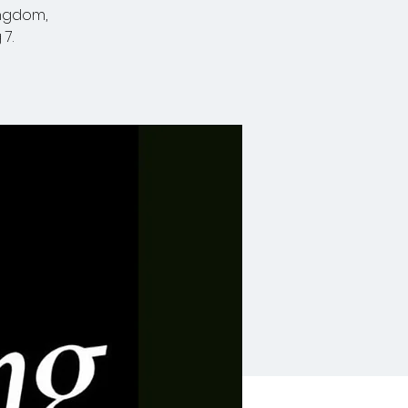
ungdom,
7.