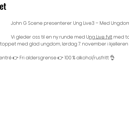
et
John G Scene presenterer: Ung Live.3 – Med Ungd
Vi gleder oss til en ny runde med U
ng Live fylt
 med ta
r stoppet med glad ungdom, lørdag 7. november i kjellere
 entré 👉 Fri aldersgrense 👉 100 % alkohol/rusfritt 👌